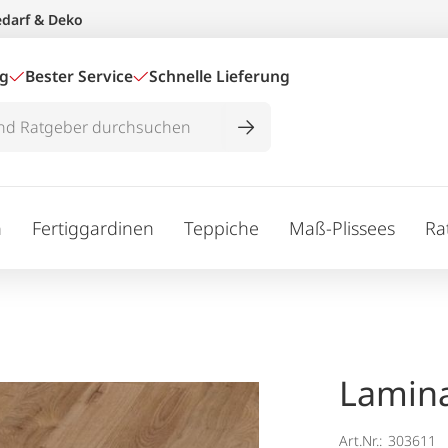
edarf & Deko
ig
Bester Service
Schnelle Lieferung
n
Fertiggardinen
Teppiche
Maß-Plissees
Ra
Lamina
Art.Nr.:
303611