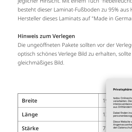
jeglicher Hinsicht. Mit einem Tuch "nebelfeuch
besteht dieser Laminat-Fußboden zu 95% aus H
Hersteller dieses Laminats auf "Made in Germa
Hinweis zum Verlegen
Die ungeöffneten Pakete sollten vor der Verle
optisch schönes Verlege Bild zu erhalten, sol
gleichmäßiges Bild.
Breite
19,30 cm
Länge
137,60 cm
Stärke
7 mm