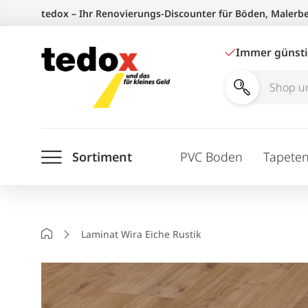
Zum
tedox – Ihr Renovierungs-Discounter für Böden, Malerb
Inhalt
springen
Immer günst
Shop
und
Ratgeber
Sortiment
PVC Boden
Tapete
durchsuchen
Startseite
Laminat Wira Eiche Rustik