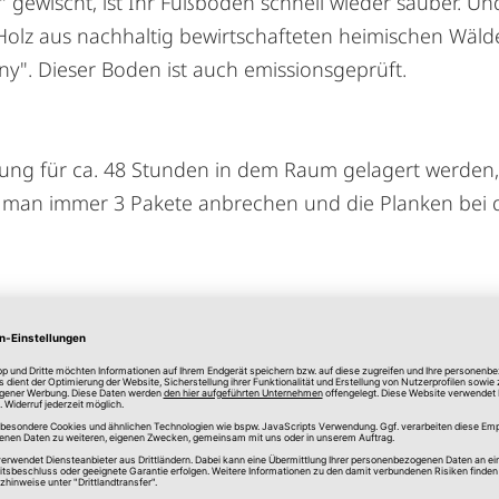
t" gewischt, ist Ihr Fußboden schnell wieder sauber. U
olz aus nachhaltig bewirtschafteten heimischen Wälde
ny". Dieser Boden ist auch emissionsgeprüft.
gung für ca. 48 Stunden in dem Raum gelagert werden,
lte man immer 3 Pakete anbrechen und die Planken bei