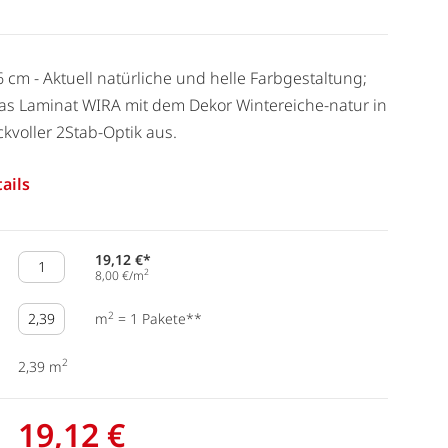
6 cm - Aktuell natürliche und helle Farbgestaltung;
as Laminat WIRA mit dem Dekor Wintereiche-natur in
voller 2Stab-Optik aus.
ails
19,12 €*
2
8,00 €/m
2
m
=
1
Pakete**
2
2,39 m
19,12 €