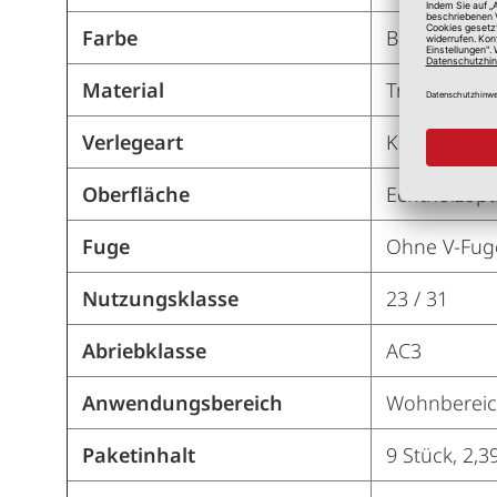
Farbe
Braun
Material
Trägerplatt
Verlegeart
Klick
Oberfläche
Echtholzopt
Fuge
Ohne V-Fug
Nutzungsklasse
23 / 31
Abriebklasse
AC3
Anwendungsbereich
Wohnbereich
Paketinhalt
9 Stück, 2,3