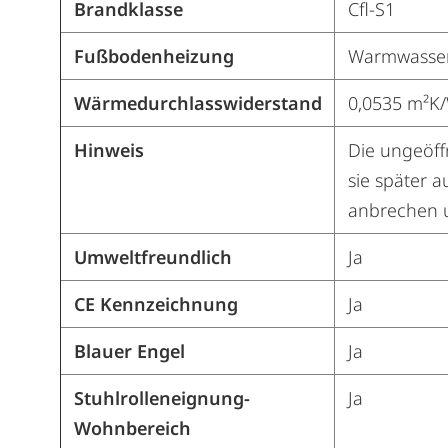
Brandklasse
Cfl-S1
Fußbodenheizung
Warmwasser
Wärmedurchlasswiderstand
0,0535 m²K
Hinweis
Die ungeöff
sie später a
anbrechen u
Umweltfreundlich
Ja
CE Kennzeichnung
Ja
Blauer Engel
Ja
Stuhlrolleneignung-
Ja
Wohnbereich