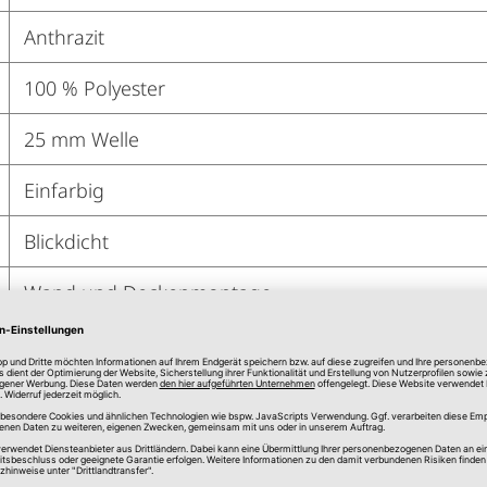
Anthrazit
100 % Polyester
25 mm Welle
Einfarbig
Blickdicht
Wand und Deckenmontage
Befestigungsmaterial im Lieferumfang enthalten
Feucht abwaschbar