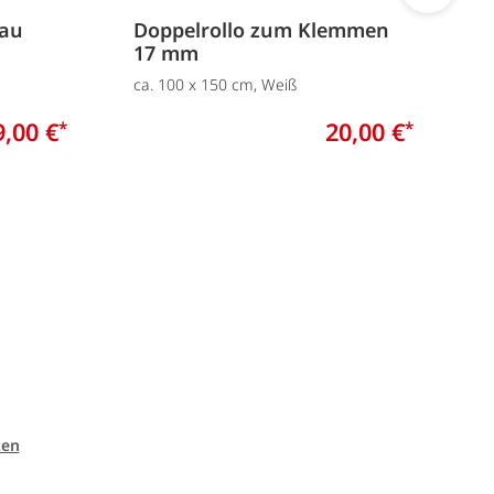
rau
Doppelrollo zum Klemmen
D
17 mm
1
ca. 100 x 150 cm, Weiß
c
9,00 €
20,00 €
*
*
ten