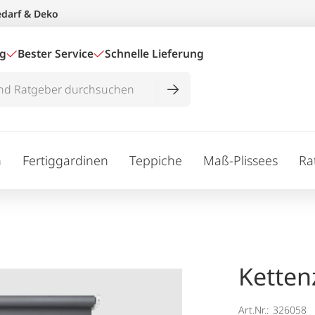
edarf & Deko
ig
Bester Service
Schnelle Lieferung
n
Fertiggardinen
Teppiche
Maß-Plissees
Ra
Ketten
Art.Nr.:
326058