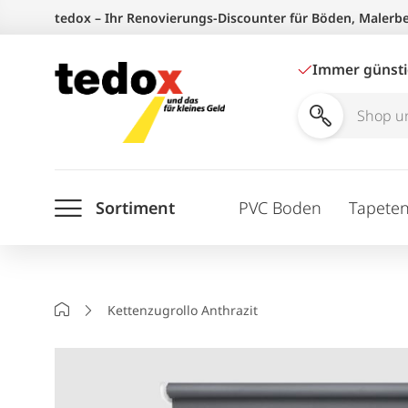
Zum
tedox – Ihr Renovierungs-Discounter für Böden, Malerb
Inhalt
springen
Immer günst
Shop
und
Ratgeber
Sortiment
PVC Boden
Tapete
durchsuchen
Startseite
Kettenzugrollo Anthrazit