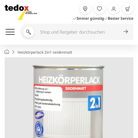
Zum
Inhalt
springen
Immer günstig
Bester Service
Shop
und
Ratgeber
Startseite
Heizkörperlack 2in1 seidenmatt
durchsuchen