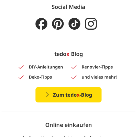
Social Media
tedo
x
Blog
DIY-Anleitungen
Renovier-Tipps
Deko-Tipps
und vieles mehr!
Zum tedo
x
-Blog
Online einkaufen