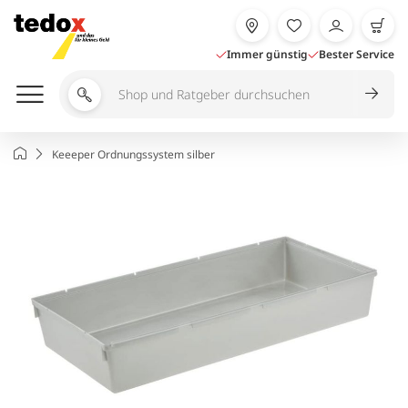
Zum
Inhalt
springen
Immer günstig
Bester Service
Shop
und
Ratgeber
Startseite
Keeeper Ordnungssystem silber
durchsuchen