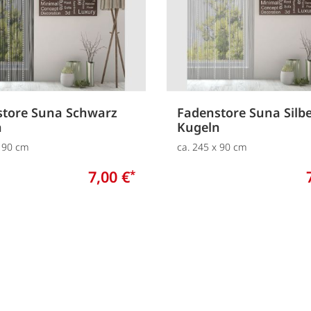
store Suna Schwarz
Fadenstore Suna Silb
n
Kugeln
x 90 cm
ca. 245 x 90 cm
7,00 €
*