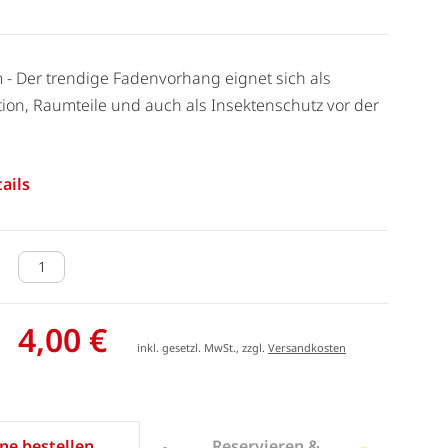
m - Der trendige Fadenvorhang eignet sich als
ion, Raumteile und auch als Insektenschutz vor der
ails
4,00 €
inkl. gesetzl. MwSt., zzgl.
Versandkosten
Reservieren &
ne bestellen