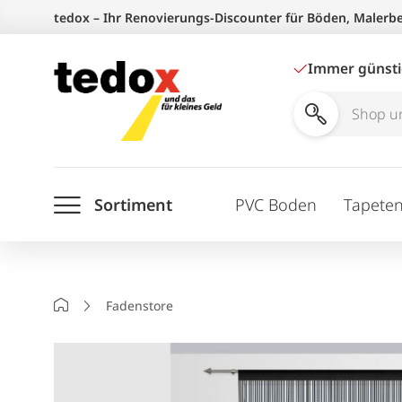
Zum
tedox – Ihr Renovierungs-Discounter für Böden, Malerb
Inhalt
springen
Immer günst
Shop
und
Ratgeber
Sortiment
PVC Boden
Tapete
durchsuchen
Startseite
Fadenstore