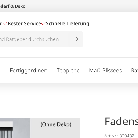
edarf & Deko
ig
Bester Service
Schnelle Lieferung
n
Fertiggardinen
Teppiche
Maß-Plissees
Ra
Fadens
Art.Nr.:
330432