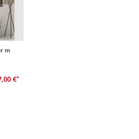
er m
7,00 €
*