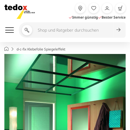
Zum
Inhalt
springen
Immer günstig
Bester Service
Shop
und
Ratgeber
Startseite
d-c-fix Klebefolie Spiegeleffekt
durchsuchen