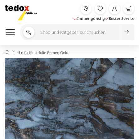
Zum
Inhalt
springen
Immer günstig
Bester Service
Shop
und
Ratgeber
Startseite
d-c-fix Klebefolie Romeo Gold
durchsuchen