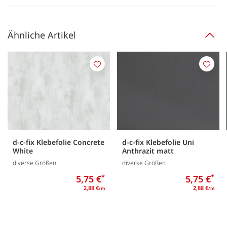
Ähnliche Artikel
Merken
Merk
d-c-fix Klebefolie Concrete
d-c-fix Klebefolie Uni
White
Anthrazit matt
diverse Größen
diverse Größen
5,75 €
*
5,75 €
*
2,88 €
2,88 €
/m
/m