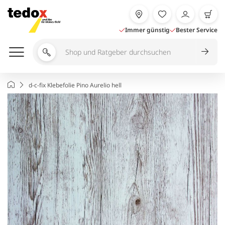
Zum
Inhalt
springen
Immer günstig
Bester Service
Shop
und
Ratgeber
Startseite
d-c-fix Klebefolie Pino Aurelio hell
durchsuchen