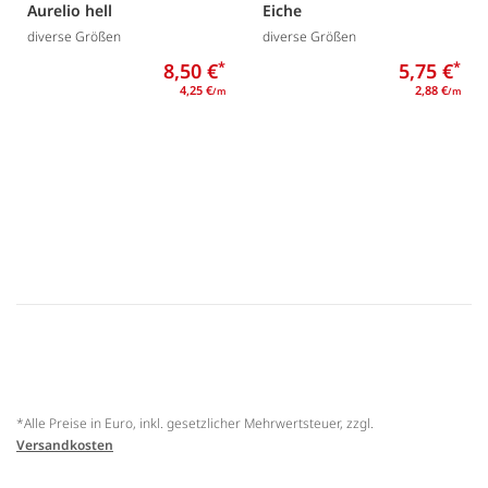
Aurelio hell
Eiche
diverse Größen
diverse Größen
8,50 €
*
5,75 €
*
4,25 €
2,88 €
/m
/m
*Alle Preise in Euro, inkl. gesetzlicher Mehrwertsteuer, zzgl.
Versandkosten