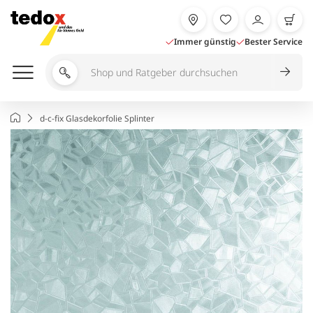
Zum
Inhalt
springen
Immer günstig
Bester Service
Shop
und
Ratgeber
Startseite
d-c-fix Glasdekorfolie Splinter
durchsuchen