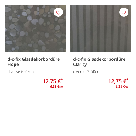
Merken
Merk
d-c-fix Glasdekorbordüre
d-c-fix Glasdekorbordüre
Hope
Clarity
diverse Größen
diverse Größen
12,75 €
*
12,75 €
*
6,38 €
6,38 €
/m
/m