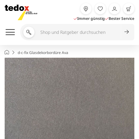
Zum
Inhalt
springen
Immer günstig
Bester Service
Shop
und
Ratgeber
Startseite
d-c-fix Glasdekorbordüre Ava
durchsuchen