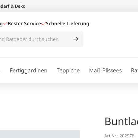
edarf & Deko
ig
Bester Service
Schnelle Lieferung
n
Fertiggardinen
Teppiche
Maß-Plissees
Ra
Buntla
Art.Nr.:
202976