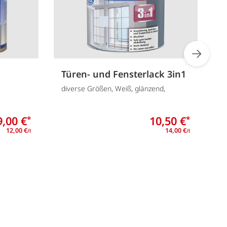
Türen- und Fensterlack 3in1
W
diverse Größen, Weiß, glänzend,
d
9,00 €
10,50 €
*
*
12,00 €
14,00 €
/l
/l