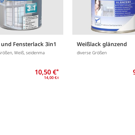
 und Fensterlack 3in1
Weißlack glänzend
Größen, Weiß, seidenma
diverse Größen
10,50 €
*
14,00 €
/l