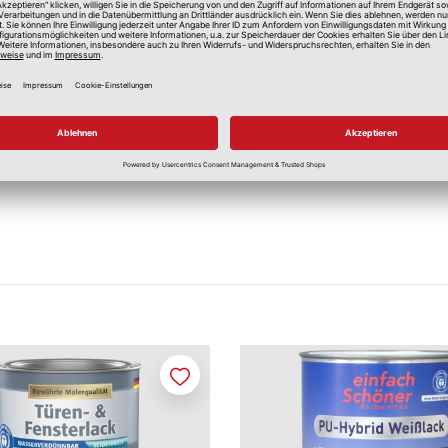
rursachen.
fristiger Wirkung.
Merken