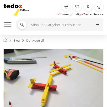
Zum
Inhalt
springen
Immer günstig
Bester Service
Shop
und
Ratgeber
Startseite
Blog
Do it yourself
durchsuchen