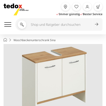
Zum
Inhalt
springen
Immer günstig
Bester Service
Shop
und
Ratgeber
Startseite
Waschbeckenunterschrank Sina
durchsuchen