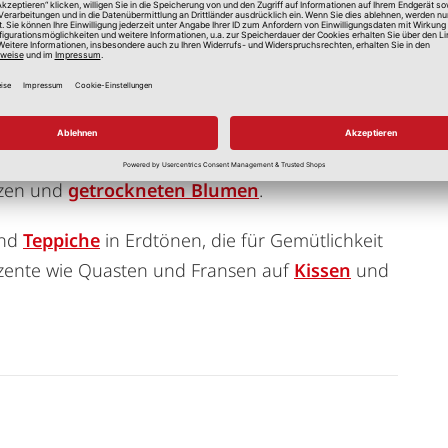
 bedeutet, natürliche Elemente mit lässigen
 Wohlfühlatmosphäre schaffen, indem Sie
d entspannende
Dekorationen
hinzufügen. Um
olztöne für Regale und
nzen und
getrockneten Blumen
.
nd
Teppiche
in Erdtönen, die für Gemütlichkeit
zente wie Quasten und Fransen auf
Kissen
und