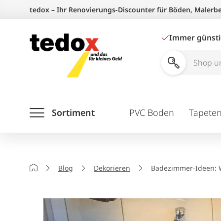
Zum
tedox – Ihr Renovierungs-Discounter für Böden, Malerb
Inhalt
springen
Immer günst
Shop
und
Ratgeber
Sortiment
PVC Boden
Tapete
durchsuchen
Startseite
Blog
Dekorieren
Badezimmer-Ideen: 