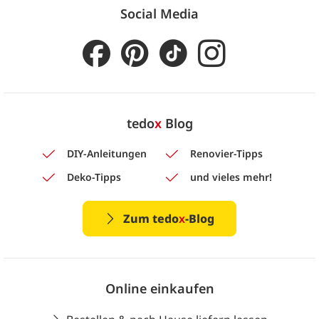
Social Media
tedo
x
Blog
DIY-Anleitungen
Renovier-Tipps
Deko-Tipps
und vieles mehr!
Zum tedo
x
-Blog
Online einkaufen