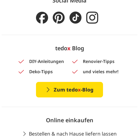
Social Media
tedo
x
Blog
DIY-Anleitungen
Renovier-Tipps
Deko-Tipps
und vieles mehr!
Zum tedo
x
-Blog
Online einkaufen
Bestellen & nach Hause liefern lassen