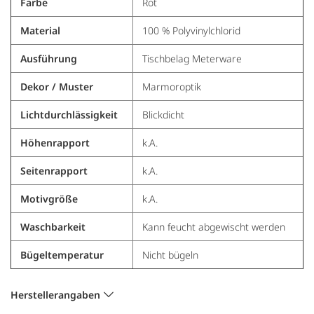
Farbe
Rot
Material
100 % Polyvinylchlorid
Ausführung
Tischbelag Meterware
Dekor / Muster
Marmoroptik
Lichtdurchlässigkeit
Blickdicht
Höhenrapport
k.A.
Seitenrapport
k.A.
Motivgröße
k.A.
Waschbarkeit
Kann feucht abgewischt werden
Bügeltemperatur
Nicht bügeln
Herstellerangaben