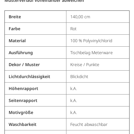
Musterverlauf voneinander abweichen
Breite
140,00 cm
Farbe
Rot
Material
100 % Polyvinylchlorid
Ausführung
Tischbelag Meterware
Dekor / Muster
Kreise / Punkte
Lichtdurchlässigkeit
Blickdicht
Höhenrapport
k.A.
Seitenrapport
k.A.
Motivgröße
k.A.
Waschbarkeit
Feucht abwaschbar