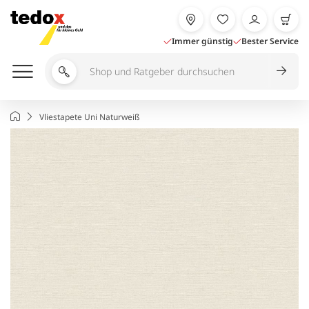
Zum
Inhalt
springen
Immer günstig
Bester Service
Shop
und
Ratgeber
Startseite
Vliestapete Uni Naturweiß
durchsuchen