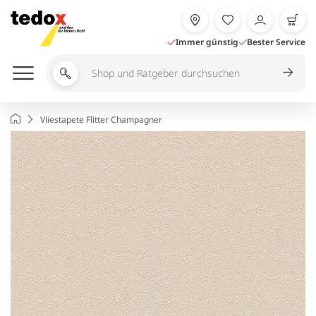
Zum
Inhalt
springen
Immer günstig
Bester Service
Shop
und
Ratgeber
Startseite
Vliestapete Flitter Champagner
durchsuchen