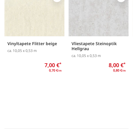
Merken
Merk
Vinyltapete Flitter beige
Vliestapete Steinoptik
Hellgrau
ca. 10,05 x 0,53 m
ca. 10,05 x 0,53 m
7,00 €
*
8,00 €
*
0,70 €
0,80 €
/m
/m