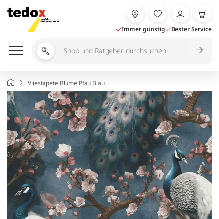
Zum
Inhalt
springen
Immer günstig
Bester Service
Shop
und
Ratgeber
Startseite
Vliestapete Blume Pfau Blau
durchsuchen