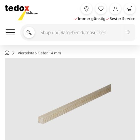
Zum
Inhalt
springen
Immer günstig
Bester Service
Shop
und
Ratgeber
Startseite
Viertelstab Kiefer 14 mm
durchsuchen