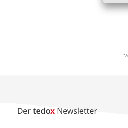
*A
Der
tedo
x
Newsletter