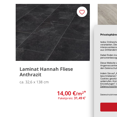
Merken
Laminat Hannah Fliese
Klickv
Anthrazit
22,9 x 1
ca. 32,6 x 138 cm
14,00 €
*
/m
2
31,49 €
Paketpreis:
*