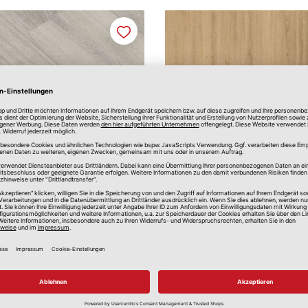
Merken
inyl Eduard Eiche Grau
Laminat Caro Classic 
Natur
22 cm
ca. 129,2 x 19,3 x 0,7 cm
19,00 €
8,0
*
/m
2
42,47 €
Paketpreis:
*
Paketpre