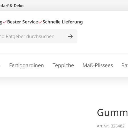
edarf & Deko
ig
Bester Service
Schnelle Lieferung
n
Fertiggardinen
Teppiche
Maß-Plissees
Ra
Gummi
Art.Nr.:
325482