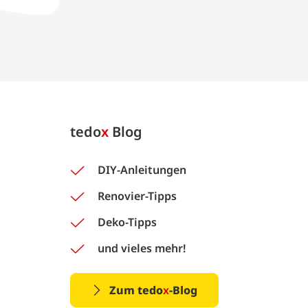
tedo
x
Blog
DIY-Anleitungen
Renovier-Tipps
Deko-Tipps
und vieles mehr!
Zum tedo
x
-Blog