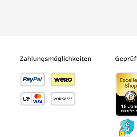
Zahlungs­möglich­keiten
Geprüft