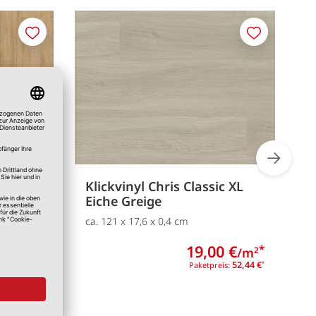
Merken
Merken
Eiche
Klickvinyl Chris Classic XL
L
Eiche Greige
1
ca. 121 x 17,6 x 0,4 cm
0 €
19,00 €
*
*
/m
/m
2
2
19,95 €
52,44 €
is:
*
Paketpreis:
*