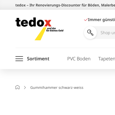
Zum
tedox – Ihr Renovierungs-Discounter für Böden, Malerb
Inhalt
springen
Immer günst
Shop
und
Ratgeber
Sortiment
PVC Boden
Tapete
durchsuchen
Startseite
Gummihammer schwarz-weiss