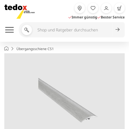
Zum
Inhalt
springen
Immer günstig
Bester Service
Shop
und
Ratgeber
Startseite
Übergangsschiene CS1
durchsuchen