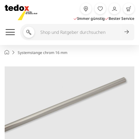
Zum
Inhalt
springen
Immer günstig
Bester Service
Shop
und
Ratgeber
Startseite
Systemstange chrom 16 mm
durchsuchen