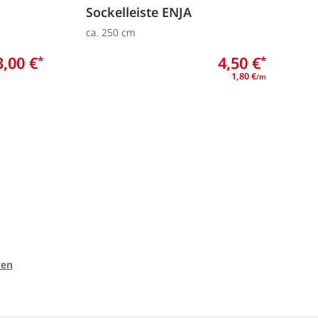
Sockelleiste ENJA
S
ca. 250 cm
c
3,00 €
4,50 €
*
*
1,80 €
/m
ten