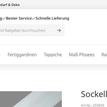
edarf & Deko
ig
Bester Service
Schnelle Lieferung
n
Fertiggardinen
Teppiche
Maß-Plissees
Ra
Sockell
Art.Nr.:
293849