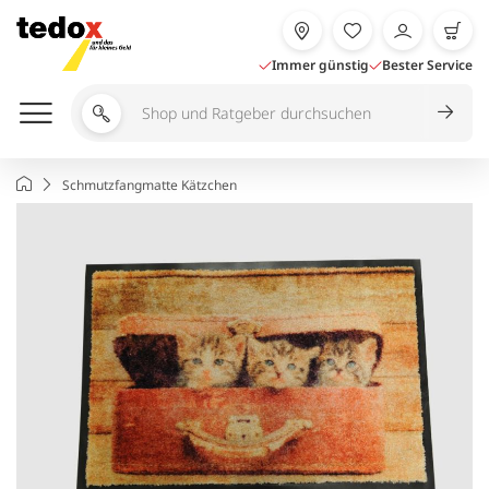
Zum
Inhalt
springen
Immer günstig
Bester Service
Shop
und
Ratgeber
Startseite
Schmutzfangmatte Kätzchen
durchsuchen