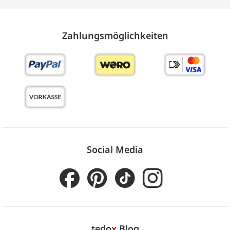
Zahlungs­möglich­keiten
Social Media
tedo
x
Blog