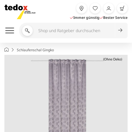
Zum
Inhalt
springen
Immer günstig
Bester Service
Shop
und
Ratgeber
Startseite
Schlaufenschal Gingko
durchsuchen