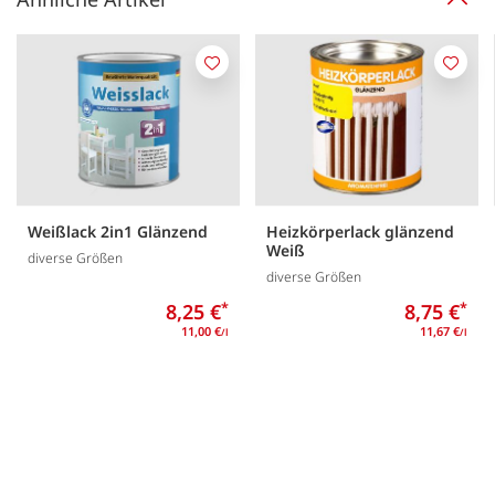
Merken
Merk
Weißlack 2in1 Glänzend
Heizkörperlack glänzend
Weiß
diverse Größen
diverse Größen
8,25 €
*
8,75 €
*
11,00 €
11,67 €
/l
/l