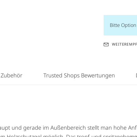
Bitte Optio
WEITEREMP
 Zubehör
Trusted Shops Bewertungen
erhaupt und gerade im Außenbereich stellt man hohe 
dem Holzschutzgel möglich. Das tropf-und spritzgehemm