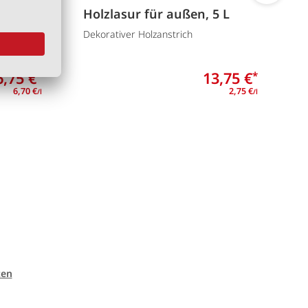
Holzlasur für außen, 5 L
T
Dekorativer Holzanstrich
T
6,75 €
13,75 €
*
*
6,70 €
2,75 €
/l
/l
ten