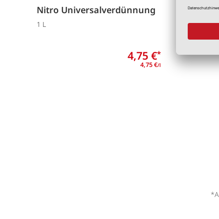
Nitro Universalverdünnung
Holzla
1 L
Diverse 
4,75 €
*
4,75 €
/l
*A