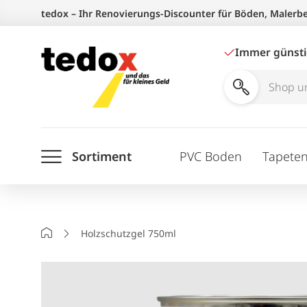
Zum
tedox – Ihr Renovierungs-Discounter für Böden, Malerb
Inhalt
springen
Immer günst
Shop
und
Ratgeber
Sortiment
PVC Boden
Tapete
durchsuchen
Startseite
Holzschutzgel 750ml