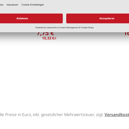
sur 750 ml
Holzlasur 2,5 L
Farben
Diverse Farben
7,75 €
1
*
10,33 €
/l
lle Preise in Euro, inkl. gesetzlicher Mehrwertsteuer, zzgl.
Versandkos