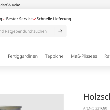
edarf & Deko
ig
Bester Service
Schnelle Lieferung
n
Fertiggardinen
Teppiche
Maß-Plissees
Ra
Holzsc
Art.Nr.:
321680