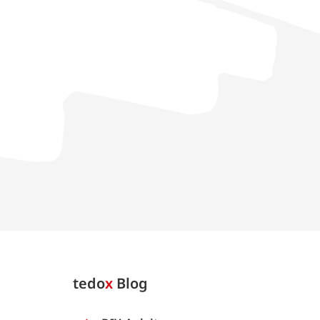
tedo
x
Blog