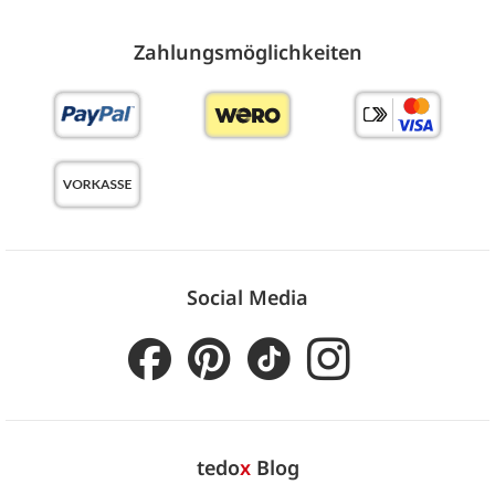
Zahlungs­möglich­keiten
Social Media
tedo
x
Blog