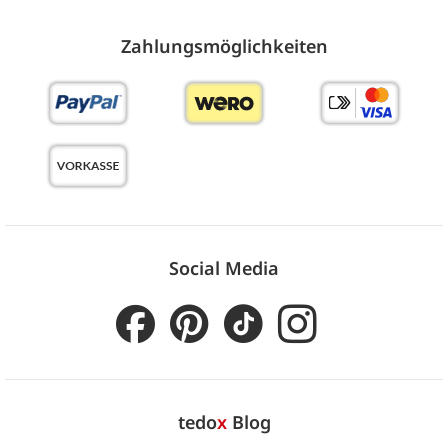
Zahlungs­möglich­keiten
Social Media
tedo
x
Blog