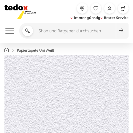
Zum
Inhalt
springen
Immer günstig
Bester Service
Shop
und
Ratgeber
Startseite
Papiertapete Uni Weiß
durchsuchen