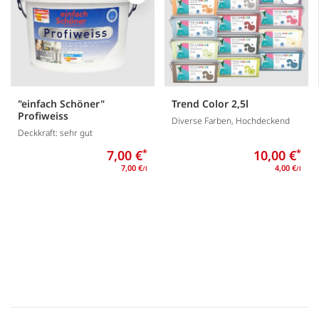
Merken
Merk
"einfach Schöner"
Trend Color 2,5l
Profiweiss
Diverse Farben, Hochdeckend
Deckkraft: sehr gut
7,00 €
*
10,00 €
*
7,00 €
4,00 €
/l
/l