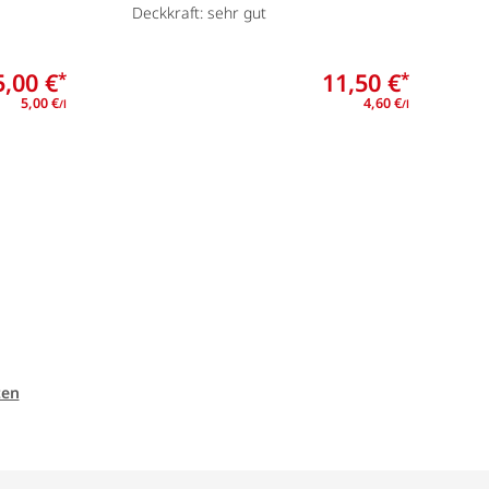
Deckkraft: sehr gut
7
5,00 €
11,50 €
*
*
5,00 €
4,60 €
/l
/l
ten