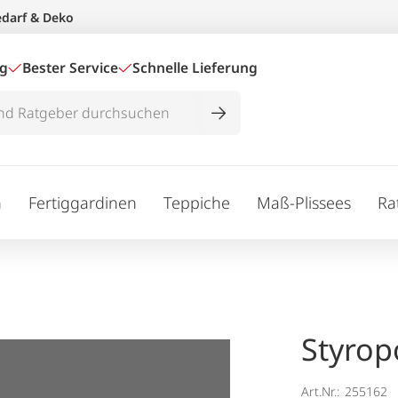
edarf & Deko
ig
Bester Service
Schnelle Lieferung
n
Fertiggardinen
Teppiche
Maß-Plissees
Ra
Styrop
Art.Nr.:
255162