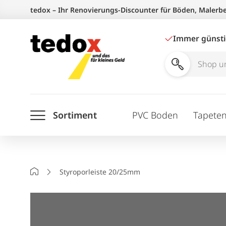
Zum
tedox – Ihr Renovierungs-Discounter für Böden, Malerb
Inhalt
springen
Immer günst
Shop
und
Ratgeber
Sortiment
PVC Boden
Tapete
durchsuchen
Startseite
Styroporleiste 20/25mm