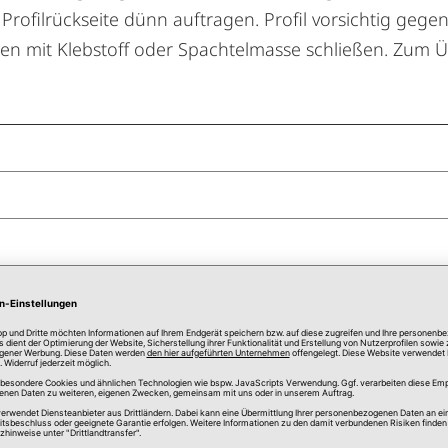
Profilrückseite dünn auftragen. Profil vorsichtig geg
 mit Klebstoff oder Spachtelmasse schließen. Zum Übe
und Auftragen von Farbe darauf, dass Sie lösemittelfr
n und wasserbasierten Lacke sind hierfür bestens geei