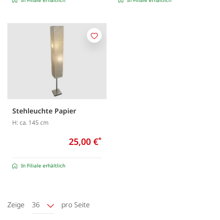
Merken
Stehleuchte Papier
H: ca. 145 cm
25,00 €
*
In Filiale erhältlich
Zeige
36
pro Seite