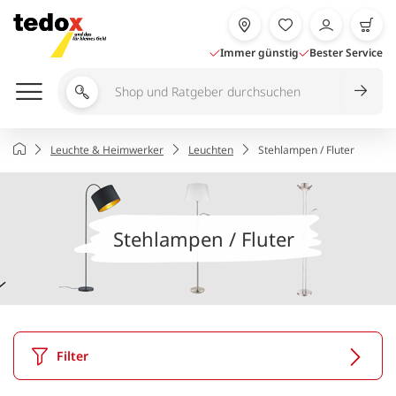
Zum
Inhalt
springen
Immer günstig
Bester Service
Shop
und
Ratgeber
Startseite
Leuchte & Heimwerker
Leuchten
Stehlampen / Fluter
durchsuchen
Stehlampen / Fluter
Filter