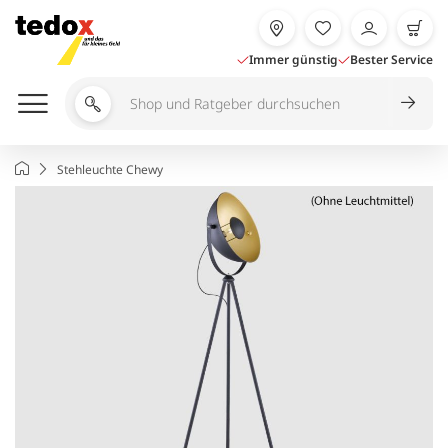
Zum
Inhalt
springen
Immer günstig
Bester Service
Shop
und
Ratgeber
Startseite
Stehleuchte Chewy
durchsuchen