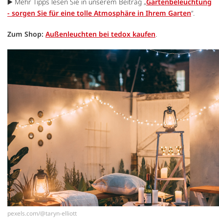
▶️ Mehr Tipps lesen Sie in unserem Beitrag „
Gartenbeleuchtung
- sorgen Sie für eine tolle Atmosphäre in Ihrem Garten
“.
Zum Shop:
Außenleuchten bei tedox kaufen
.
pexels.com/@taryn-elliott