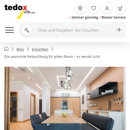
Zum
Inhalt
springen
Immer günstig
Bester Service
Shop
und
Ratgeber
Startseite
Blog
Einrichten
durchsuchen
Die passende Beleuchtung für jeden Raum – es werde Licht