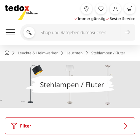
Zum
Inhalt
springen
Immer günstig
Bester Service
Shop
und
Ratgeber
Startseite
Leuchte & Heimwerker
Leuchten
Stehlampen / Fluter
durchsuchen
Stehlampen / Fluter
Filter