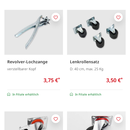
Merken
Merk
Revolver-Lochzange
Lenkrollensatz
verstellbarer Kopf
D: 40 cm, max. 25 Kg
3,75 €
*
3,50 €
*
In Filiale erhältlich
In Filiale erhältlich
Merken
Merk