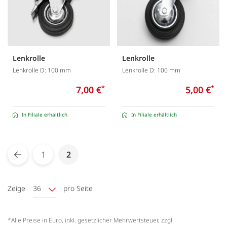
Lenkrolle
Lenkrolle
Lenkrolle D: 100 mm
Lenkrolle D: 100 mm
7,00 €
*
5,00 €
*
In Filiale erhältlich
In Filiale erhältlich
Seite
You're currently reading page
1
2
Seite
Zurück
Seite
Zeige
36
pro Seite
*Alle Preise in Euro, inkl. gesetzlicher Mehrwertsteuer, zzgl.