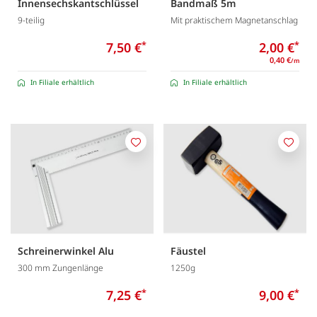
Innensechskantschlüssel
Bandmaß 5m
9-teilig
Mit praktischem Magnetanschlag
7,50 €
*
2,00 €
*
0,40 €
/m
In Filiale erhältlich
In Filiale erhältlich
Merken
Merk
Schreinerwinkel Alu
Fäustel
300 mm Zungenlänge
1250g
7,25 €
*
9,00 €
*