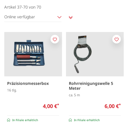
Artikel
37
-
70
von
70
Online verfügbar
Aufsteigend
sortieren
Merken
Merk
Präzisionsmesserbox
Rohrreinigungswelle 5
Meter
16 tlg.
ca. 5 m
4,00 €
*
6,00 €
*
In Filiale erhältlich
In Filiale erhältlich