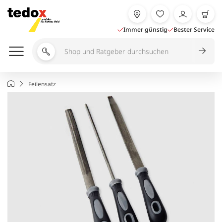
Zum
Inhalt
springen
Immer günstig
Bester Service
Shop
und
Ratgeber
Startseite
Feilensatz
durchsuchen