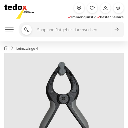
Zum
Inhalt
springen
Immer günstig
Bester Service
Shop
und
Ratgeber
Startseite
Leimzwinge 4
durchsuchen