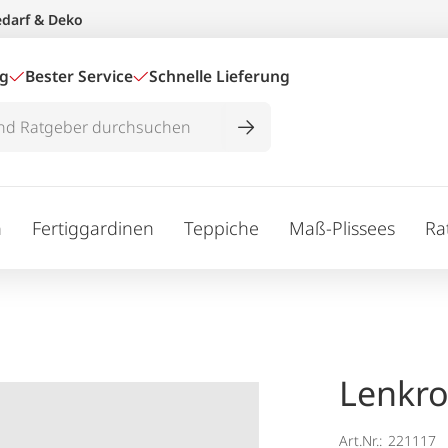
edarf & Deko
ig
Bester Service
Schnelle Lieferung
n
Fertiggardinen
Teppiche
Maß-Plissees
Ra
Lenkro
Art.Nr.:
221117