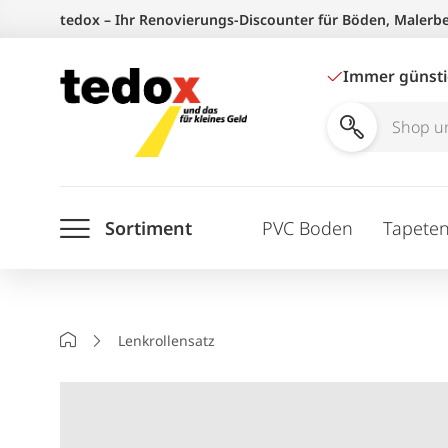
Zum
tedox – Ihr Renovierungs-Discounter für Böden, Malerb
Inhalt
springen
Immer günst
Shop
und
Ratgeber
Sortiment
PVC Boden
Tapete
durchsuchen
Startseite
Lenkrollensatz