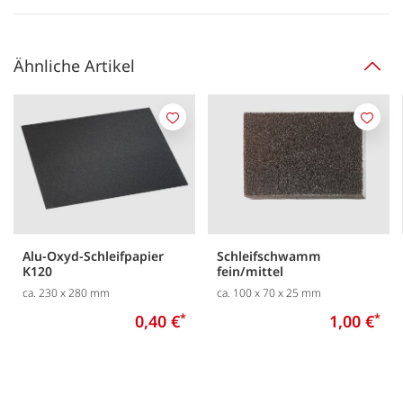
Ähnliche Artikel
Merken
Merk
Alu-Oxyd-Schleifpapier
Schleifschwamm
K120
fein/mittel
ca. 230 x 280 mm
ca. 100 x 70 x 25 mm
0,40 €
*
1,00 €
*