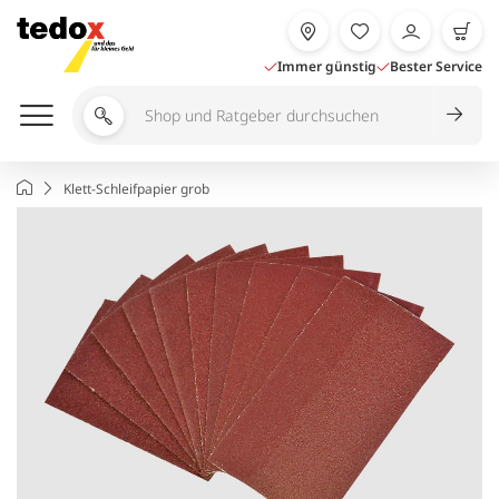
Zum
Inhalt
springen
Immer günstig
Bester Service
Shop
und
Ratgeber
Startseite
Klett-Schleifpapier grob
durchsuchen