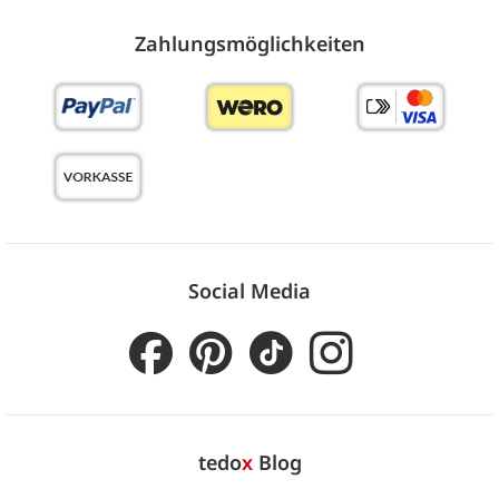
Zahlungs­möglich­keiten
Social Media
tedo
x
Blog