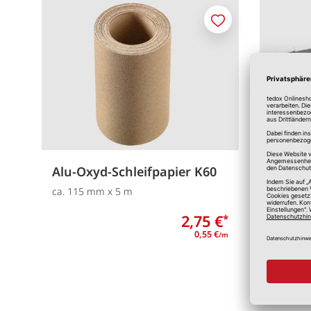
Merken
Alu-Oxyd-Schleifpapier K60
Profi-
ca. 115 mm x 5 m
ca. 178 
2,75 €
*
0,55 €
/m