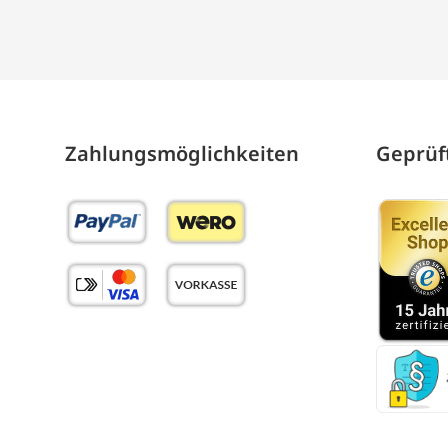
Zahlungs­möglich­keiten
Geprüft