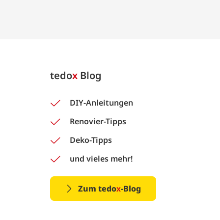
tedo
x
Blog
DIY-Anleitungen
Renovier-Tipps
Deko-Tipps
und vieles mehr!
Zum tedo
x
-Blog