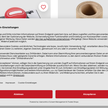
Merken
Handschleifer
Alu-Oxyd-Schleifpapie
x 86 mm
ca. 115 mm x 5 m
5,75 €
*