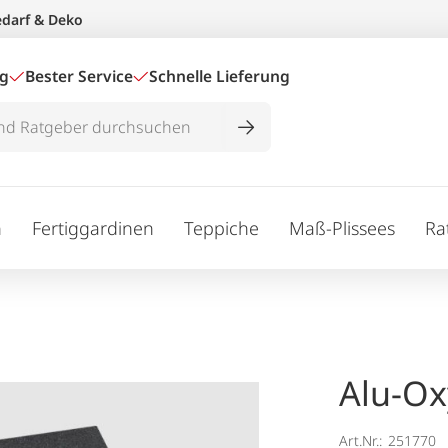
edarf & Deko
ig
Bester Service
Schnelle Lieferung
n
Fertiggardinen
Teppiche
Maß-Plissees
Ra
Alu-Ox
Art.Nr.:
251770