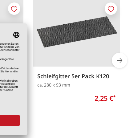
Merken
Merken
r K240
Schleifgitter 5er Pack K120
S
ca. 280 x 93 mm
1
2,75 €
2,25 €
*
*
0,55 €
/m