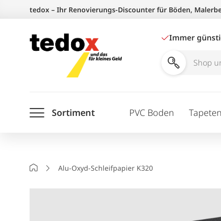
Zum
tedox – Ihr Renovierungs-Discounter für Böden, Malerb
Inhalt
springen
Immer günst
Shop
und
Ratgeber
Sortiment
PVC Boden
Tapete
durchsuchen
Startseite
Alu-Oxyd-Schleifpapier K320