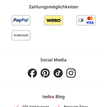
Zahlungs­möglich­keiten
Social Media
tedo
x
Blog
DIY-Anleitungen
Renovier-Tipps