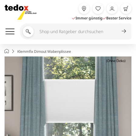
Zum
Inhalt
springen
Immer günstig
Bester Service
Shop
und
Ratgeber
Startseite
Klemmfix Dimout Wabenplissee
durchsuchen