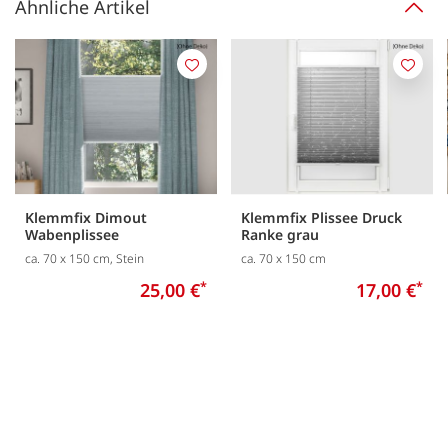
Ähnliche Artikel
Merken
Merk
Klemmfix Dimout
Klemmfix Plissee Druck
Wabenplissee
Ranke grau
ca. 70 x 150 cm, Stein
ca. 70 x 150 cm
25,00 €
*
17,00 €
*