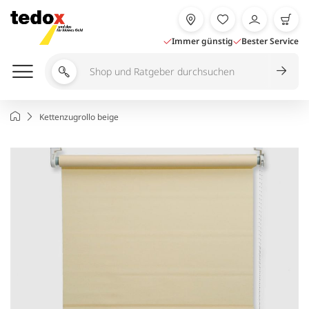
Zum
Inhalt
springen
Immer günstig
Bester Service
Shop
und
Ratgeber
Startseite
Kettenzugrollo beige
durchsuchen