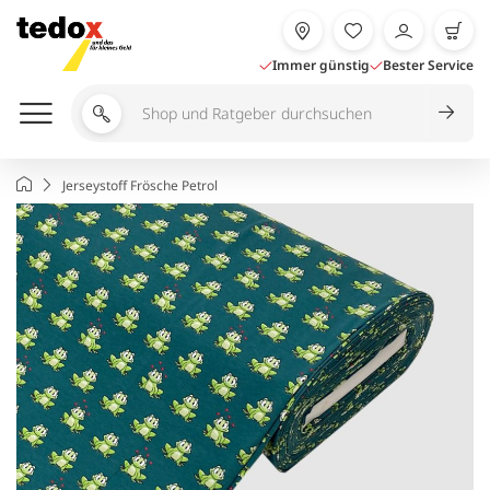
Zum
Inhalt
springen
Immer günstig
Bester Service
Shop
und
Ratgeber
Startseite
Jerseystoff Frösche Petrol
durchsuchen