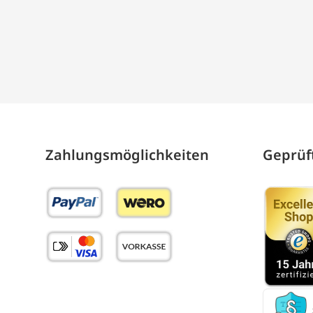
Zahlungs­möglich­keiten
Geprüft