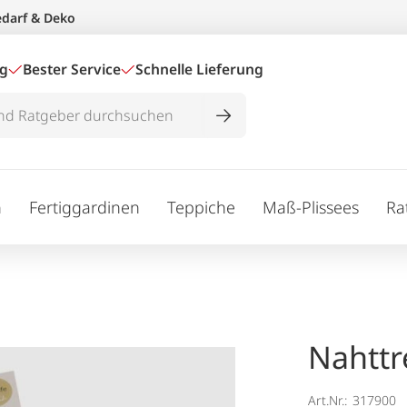
edarf & Deko
ig
Bester Service
Schnelle Lieferung
n
Fertiggardinen
Teppiche
Maß-Plissees
Ra
Nahttr
Art.Nr.:
317900