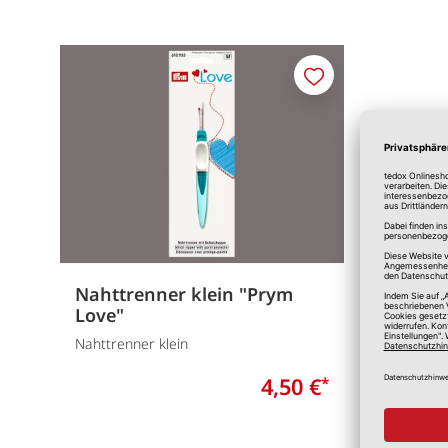
Merken
Nahttrenner klein "Prym
Love"
Nahttrenner klein
4,50 €
*