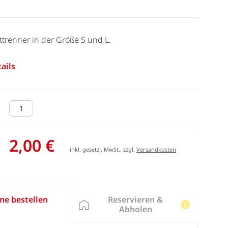
httrenner in der Größe S und L.
ails
2,00 €
inkl. gesetzl. MwSt., zzgl.
Versandkosten
Reservieren &
ne bestellen
Abholen