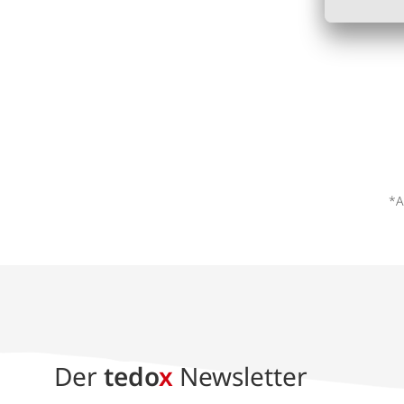
*A
Der
tedo
x
Newsletter