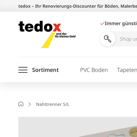
Zum
tedox – Ihr Renovierungs-Discounter für Böden, Malerb
Inhalt
springen
Immer günst
Shop
und
Ratgeber
Sortiment
PVC Boden
Tapete
durchsuchen
Startseite
Nahttrenner S/L