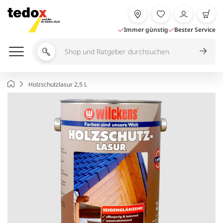
Zum
Inhalt
springen
Immer günstig
Bester Service
Shop
und
Ratgeber
Startseite
Holzschutzlasur 2,5 L
durchsuchen